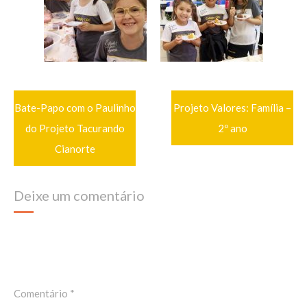
Navegação
Bate-Papo com o Paulinho
Projeto Valores: Família –
de
Post
do Projeto Tacurando
2º ano
Cianorte
Deixe um comentário
O seu endereço de e-mail não será publicado.
Campos
obrigatórios são marcados com
*
Comentário
*