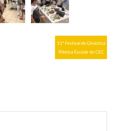
11º Festival de Ginástica
Rítmica Escolar do CEC