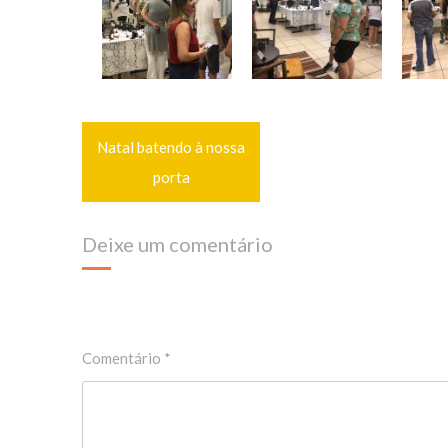
Navegação
Natal batendo à nossa
de
Post
porta
Deixe um comentário
O seu endereço de e-mail não será publicado.
Campos ob
Comentário
*