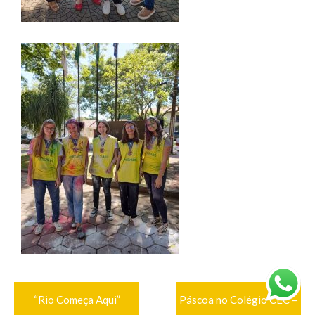
Navegação
“Rio Começa Aqui”
Páscoa no Colégio CEC –
de