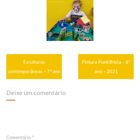
Navegação
Esculturas
Pintura Pontilhista – 6º
de
Post
contemporâneas – 7º ano
ano – 2021
Deixe um comentário
O seu endereço de e-mail não será publicado.
Campos
obrigatórios são marcados com
*
Comentário
*