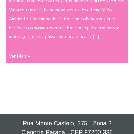
durante as aulas de Artes. A atividade faz parte do Projeto
Valores, que está trabalhando este mês o tema Meio
Ambiente. Com binóculos feitos com rolinhos de papel
higiênico os nossos aventureiros conseguiram observar
morcegos, peixes, pássaros, onça, macaco, […]
Ver Mais +
Rua Monte Castelo, 375 - Zona 2
Cianorte-Paraná - CEP 87200-336